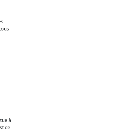
es
 tous
itue à
st de