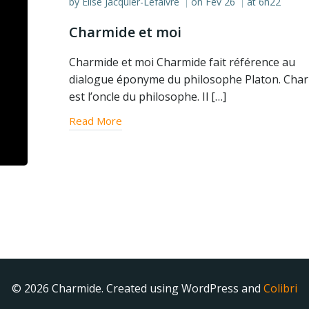
by
Elise Jacquier-Lefaivre
on
Fév 26
at
6h22
|
|
Charmide et moi
Charmide et moi Charmide fait référence au
dialogue éponyme du philosophe Platon. Cha
est l’oncle du philosophe. Il […]
Read More
© 2026 Charmide. Created using WordPress and
Colibri